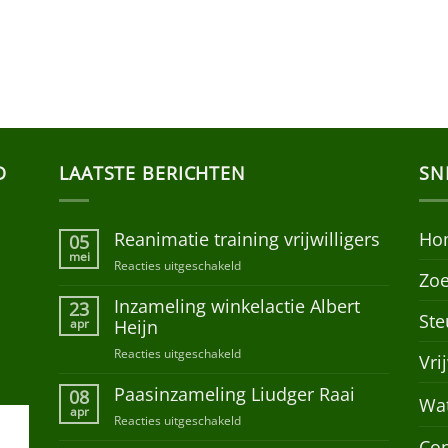
D
LAATSTE BERICHTEN
SN
Reanimatie training vrijwilligers
Ho
05
mei
Reacties uitgeschakeld
voor
Zoe
Reanimatie
Inzameling winkelactie Albert
training
23
Ste
vrijwilligers
apr
Heijn
Reacties uitgeschakeld
voor
Vri
Inzameling
Paasinzameling Liudger Raai
winkelactie
08
Wa
Albert
apr
Reacties uitgeschakeld
voor
Heijn
Paasinzameling
Con