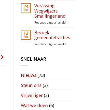
Paasinzameling
Verassing
Liudger
24
Raai
mrt
Wegwijzers
Smallingerland
Reacties uitgeschakeld
voor
Verassing
Bezoek
Wegwijzers
13
Smallingerland
feb
gemeentefracties
Reacties uitgeschakeld
voor
Bezoek
gemeentefracties
SNEL NAAR
Nieuws
(73)
Steun ons
(3)
Vrijwilliger
(2)
Wat we doen
(6)