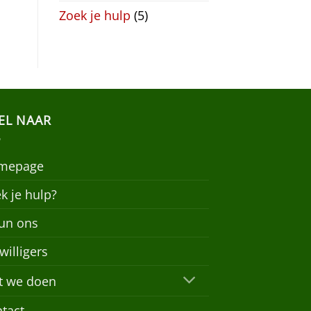
Zoek je hulp
(5)
EL NAAR
mepage
k je hulp?
un ons
jwilligers
t we doen
tact