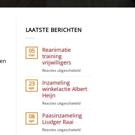
LAATSTE BERICHTEN
Reanimatie
05
mei
training
 en
vrijwilligers
Reacties uitgeschakeld
voor
Reanimatie
Inzameling
training
23
vrijwilligers
apr
winkelactie Albert
Heijn
Reacties uitgeschakeld
voor
Inzameling
Paasinzameling
winkelactie
08
Albert
apr
Liudger Raai
Heijn
Reacties uitgeschakeld
voor