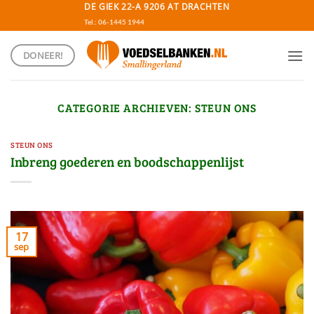
Ga
DE GIEK 22-A 9206 AT DRACHTEN
naar
Tel.: 06-1445 1944
inhoud
DONEER!
CATEGORIE ARCHIEVEN:
STEUN ONS
STEUN ONS
Inbreng goederen en boodschappenlijst
17
sep