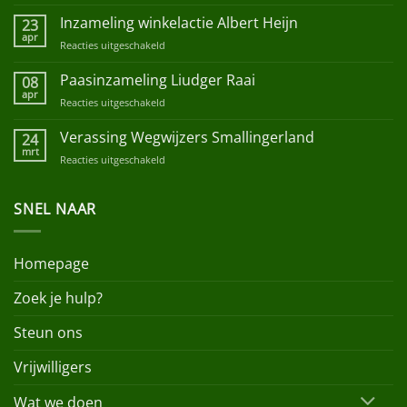
Reanimatie
training
Inzameling winkelactie Albert Heijn
23
vrijwilligers
apr
Reacties uitgeschakeld
voor
Inzameling
winkelactie
Paasinzameling Liudger Raai
08
Albert
apr
Reacties uitgeschakeld
voor
Heijn
Paasinzameling
Liudger
Verassing Wegwijzers Smallingerland
24
Raai
mrt
Reacties uitgeschakeld
voor
Verassing
Wegwijzers
SNEL NAAR
Smallingerland
Homepage
Zoek je hulp?
Steun ons
Vrijwilligers
Wat we doen