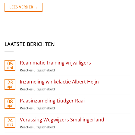
LEES VERDER
→
LAATSTE BERICHTEN
Reanimatie training vrijwilligers
05
mei
Reacties uitgeschakeld
voor
Reanimatie
training
Inzameling winkelactie Albert Heijn
23
vrijwilligers
apr
Reacties uitgeschakeld
voor
Inzameling
winkelactie
Paasinzameling Liudger Raai
08
Albert
apr
Reacties uitgeschakeld
voor
Heijn
Paasinzameling
Liudger
Verassing Wegwijzers Smallingerland
24
Raai
mrt
Reacties uitgeschakeld
voor
Verassing