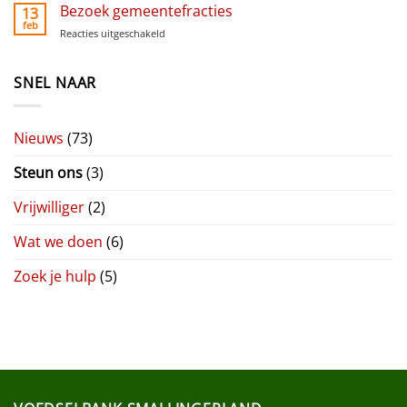
Wegwijzers
Bezoek gemeentefracties
13
Smallingerland
feb
Reacties uitgeschakeld
voor
Bezoek
gemeentefracties
SNEL NAAR
Nieuws
(73)
Steun ons
(3)
Vrijwilliger
(2)
Wat we doen
(6)
Zoek je hulp
(5)