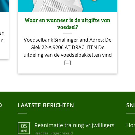
Waar en wanneer is de uitgifte van
voedsel?
en
Voedselbank Smallingerland Adres: De
an
Giek 22-A 9206 AT DRACHTEN De
uitdeling van de voedselpakketten vind
[...]
D
LAATSTE BERICHTEN
SN
Reanimatie training vrijwilligers
Ho
05
mei
Reacties uitgeschakeld
voor