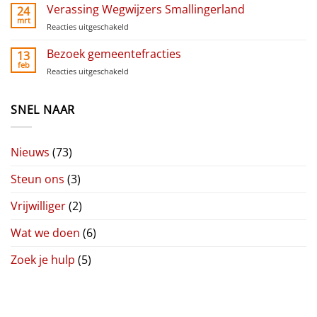
Liudger
Verassing Wegwijzers Smallingerland
24
Raai
mrt
Reacties uitgeschakeld
voor
Verassing
Wegwijzers
Bezoek gemeentefracties
13
Smallingerland
feb
Reacties uitgeschakeld
voor
Bezoek
gemeentefracties
SNEL NAAR
Nieuws
(73)
Steun ons
(3)
Vrijwilliger
(2)
Wat we doen
(6)
Zoek je hulp
(5)