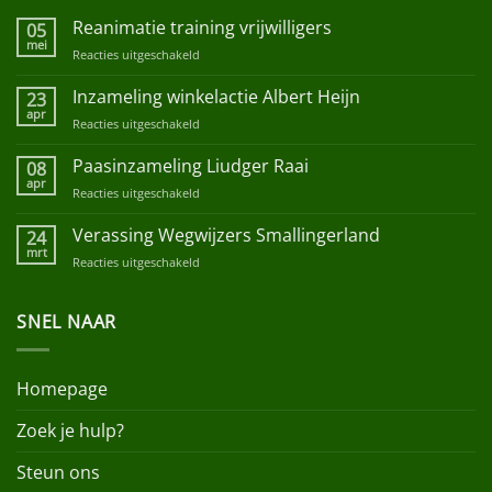
Reanimatie training vrijwilligers
05
mei
Reacties uitgeschakeld
voor
Reanimatie
training
Inzameling winkelactie Albert Heijn
23
vrijwilligers
apr
Reacties uitgeschakeld
voor
Inzameling
winkelactie
Paasinzameling Liudger Raai
08
Albert
apr
Reacties uitgeschakeld
voor
Heijn
Paasinzameling
Liudger
Verassing Wegwijzers Smallingerland
24
Raai
mrt
Reacties uitgeschakeld
voor
Verassing
Wegwijzers
SNEL NAAR
Smallingerland
Homepage
Zoek je hulp?
Steun ons