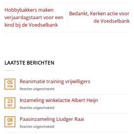
Hobbybakkers maken
Bedankt, Kerken actie voor
verjaardagstaart voor een
de Voedselbank
kind bij de Voedselbank
LAATSTE BERICHTEN
Reanimatie training vrijwilligers
05
mei
Reacties uitgeschakeld
voor
Reanimatie
training
Inzameling winkelactie Albert Heijn
23
vrijwilligers
apr
Reacties uitgeschakeld
voor
Inzameling
winkelactie
Paasinzameling Liudger Raai
08
Albert
apr
Reacties uitgeschakeld
voor
Heijn
Paasinzameling