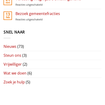
Raai
mrt
Reacties uitgeschakeld
voor
Verassing
Wegwijzers
Bezoek gemeentefracties
13
Smallingerland
feb
Reacties uitgeschakeld
voor
Bezoek
gemeentefracties
SNEL NAAR
Nieuws
(73)
Steun ons
(3)
Vrijwilliger
(2)
Wat we doen
(6)
Zoek je hulp
(5)