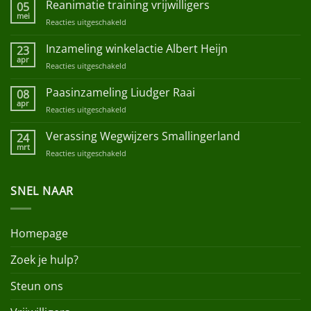
Reanimatie training vrijwilligers
05
mei
Reacties uitgeschakeld
voor
Reanimatie
training
Inzameling winkelactie Albert Heijn
23
vrijwilligers
apr
Reacties uitgeschakeld
voor
Inzameling
winkelactie
Paasinzameling Liudger Raai
08
Albert
apr
Reacties uitgeschakeld
voor
Heijn
Paasinzameling
Liudger
Verassing Wegwijzers Smallingerland
24
Raai
mrt
Reacties uitgeschakeld
voor
Verassing
Wegwijzers
SNEL NAAR
Smallingerland
Homepage
Zoek je hulp?
Steun ons