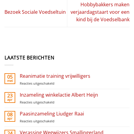
Hobbybakkers maken
Bezoek Sociale Voedseltuin
verjaardagstaart voor een
kind bij de Voedselbank
LAATSTE BERICHTEN
Reanimatie training vrijwilligers
05
mei
Reacties uitgeschakeld
voor
Reanimatie
training
Inzameling winkelactie Albert Heijn
23
vrijwilligers
apr
Reacties uitgeschakeld
voor
Inzameling
winkelactie
Paasinzameling Liudger Raai
08
Albert
apr
Reacties uitgeschakeld
voor
Heijn
Paasinzameling
Liudger
Verassing Wegwijzers Smallingerland
24