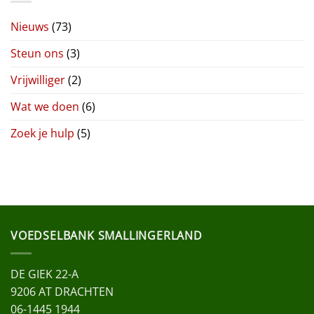
Nieuws
(73)
Steun ons
(3)
Vrijwilliger
(2)
Wat we doen
(6)
Zoek je hulp
(5)
VOEDSELBANK SMALLINGERLAND
DE GIEK 22-A
9206 AT DRACHTEN
06-1445 1944