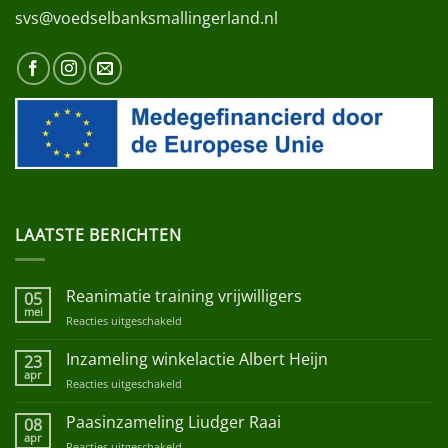
svs@voedselbanksmallingerland.nl
LAATSTE BERICHTEN
Reanimatie training vrijwilligers
05
mei
Reacties uitgeschakeld
voor
Reanimatie
training
Inzameling winkelactie Albert Heijn
23
vrijwilligers
apr
Reacties uitgeschakeld
voor
Inzameling
winkelactie
Paasinzameling Liudger Raai
08
Albert
apr
Reacties uitgeschakeld
voor