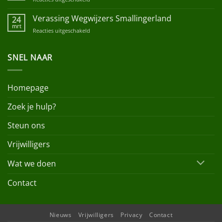
Heijn
Paasinzameling
Liudger
Verassing Wegwijzers Smallingerland
24
Raai
mrt
Reacties uitgeschakeld
voor
Verassing
Wegwijzers
SNEL NAAR
Smallingerland
Homepage
Zoek je hulp?
Steun ons
Vrijwilligers
Wat we doen
Contact
Nieuws
Vrijwilligers
Privacy
Contact