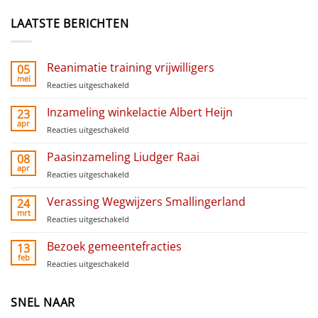
LAATSTE BERICHTEN
Reanimatie training vrijwilligers
05
mei
Reacties uitgeschakeld
voor
Reanimatie
training
Inzameling winkelactie Albert Heijn
23
vrijwilligers
apr
Reacties uitgeschakeld
voor
Inzameling
winkelactie
Paasinzameling Liudger Raai
08
Albert
apr
Reacties uitgeschakeld
voor
Heijn
Paasinzameling
Liudger
Verassing Wegwijzers Smallingerland
24
Raai
mrt
Reacties uitgeschakeld
voor
Verassing
Wegwijzers
Bezoek gemeentefracties
13
Smallingerland
feb
Reacties uitgeschakeld
voor
Bezoek
gemeentefracties
SNEL NAAR