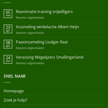
Reanimatie training vrijwilligers
05
mei
Reacties uitgeschakeld
voor
Reanimatie
training
Inzameling winkelactie Albert Heijn
23
vrijwilligers
apr
Reacties uitgeschakeld
voor
Inzameling
winkelactie
Paasinzameling Liudger Raai
08
Albert
apr
Reacties uitgeschakeld
voor
Heijn
Paasinzameling
Liudger
Verassing Wegwijzers Smallingerland
24
Raai
mrt
Reacties uitgeschakeld
voor
Verassing
Wegwijzers
SNEL NAAR
Smallingerland
Homepage
Zoek je hulp?