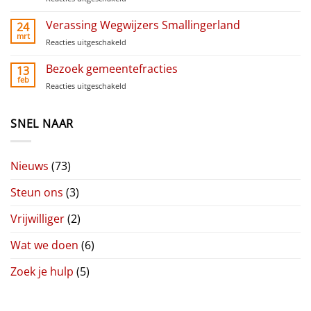
Heijn
Paasinzameling
Liudger
Verassing Wegwijzers Smallingerland
24
Raai
mrt
Reacties uitgeschakeld
voor
Verassing
Wegwijzers
Bezoek gemeentefracties
13
Smallingerland
feb
Reacties uitgeschakeld
voor
Bezoek
gemeentefracties
SNEL NAAR
Nieuws
(73)
Steun ons
(3)
Vrijwilliger
(2)
Wat we doen
(6)
Zoek je hulp
(5)