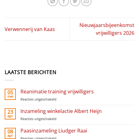
Nieuwjaarsbijeenkomst
Verwennerij van Kaas
vrijwilligers 2026
LAATSTE BERICHTEN
Reanimatie training vrijwilligers
05
mei
Reacties uitgeschakeld
voor
Reanimatie
training
Inzameling winkelactie Albert Heijn
23
vrijwilligers
apr
Reacties uitgeschakeld
voor
Inzameling
winkelactie
Paasinzameling Liudger Raai
08
Albert
apr
Reacties uitgeschakeld
voor