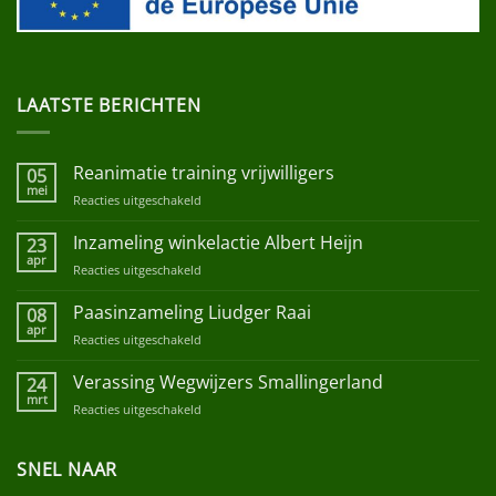
LAATSTE BERICHTEN
Reanimatie training vrijwilligers
05
mei
Reacties uitgeschakeld
voor
Reanimatie
training
Inzameling winkelactie Albert Heijn
23
vrijwilligers
apr
Reacties uitgeschakeld
voor
Inzameling
winkelactie
Paasinzameling Liudger Raai
08
Albert
apr
Reacties uitgeschakeld
voor
Heijn
Paasinzameling
Liudger
Verassing Wegwijzers Smallingerland
24
Raai
mrt
Reacties uitgeschakeld
voor
Verassing
Wegwijzers
SNEL NAAR
Smallingerland