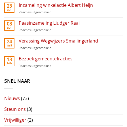
training
Inzameling winkelactie Albert Heijn
23
vrijwilligers
apr
Reacties uitgeschakeld
voor
Inzameling
winkelactie
Paasinzameling Liudger Raai
08
Albert
apr
Reacties uitgeschakeld
voor
Heijn
Paasinzameling
Liudger
Verassing Wegwijzers Smallingerland
24
Raai
mrt
Reacties uitgeschakeld
voor
Verassing
Wegwijzers
Bezoek gemeentefracties
13
Smallingerland
feb
Reacties uitgeschakeld
voor
Bezoek
gemeentefracties
SNEL NAAR
Nieuws
(73)
Steun ons
(3)
Vrijwilliger
(2)