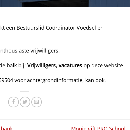
kt een Bestuurslid Coördinator Voedsel en
housiaste vrijwilligers.
de balk bij:
Vrijwilligers,
vacatures
op deze website.
69504 voor achtergrondinformatie, kan ook.
lbank
Mooie gift PRO School