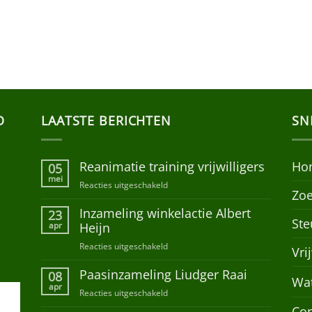
D
LAATSTE BERICHTEN
SN
Reanimatie training vrijwilligers
Ho
05
mei
Reacties uitgeschakeld
voor
Zoe
Reanimatie
Inzameling winkelactie Albert
training
23
Ste
vrijwilligers
apr
Heijn
Reacties uitgeschakeld
voor
Vri
Inzameling
Paasinzameling Liudger Raai
winkelactie
08
Wa
Albert
apr
Reacties uitgeschakeld
voor
Heijn
Paasinzameling
Con