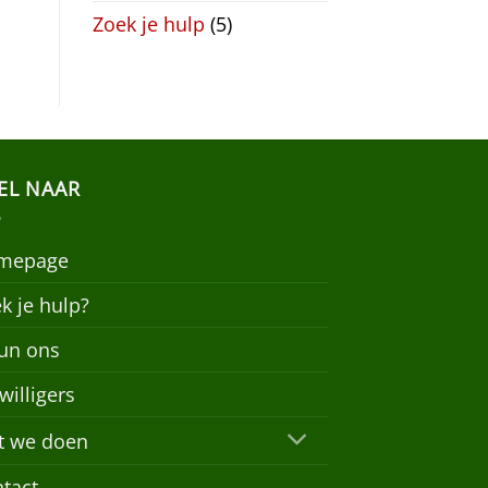
Zoek je hulp
(5)
EL NAAR
mepage
k je hulp?
un ons
jwilligers
t we doen
tact