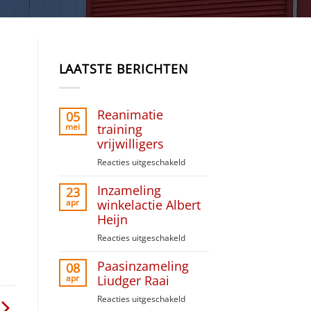
LAATSTE BERICHTEN
Reanimatie
05
mei
training
vrijwilligers
Reacties uitgeschakeld
voor
Reanimatie
Inzameling
training
23
vrijwilligers
apr
winkelactie Albert
Heijn
Reacties uitgeschakeld
voor
Inzameling
Paasinzameling
winkelactie
08
Albert
apr
Liudger Raai
Heijn
Reacties uitgeschakeld
voor