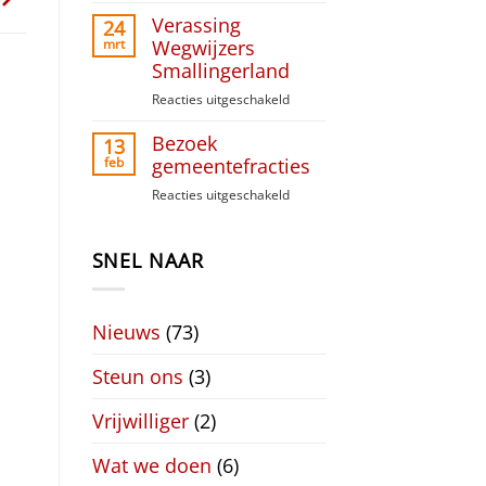
Paasinzameling
Verassing
Liudger
24
Raai
mrt
Wegwijzers
Smallingerland
Reacties uitgeschakeld
voor
Verassing
Bezoek
Wegwijzers
13
Smallingerland
feb
gemeentefracties
Reacties uitgeschakeld
voor
Bezoek
gemeentefracties
SNEL NAAR
Nieuws
(73)
Steun ons
(3)
Vrijwilliger
(2)
Wat we doen
(6)