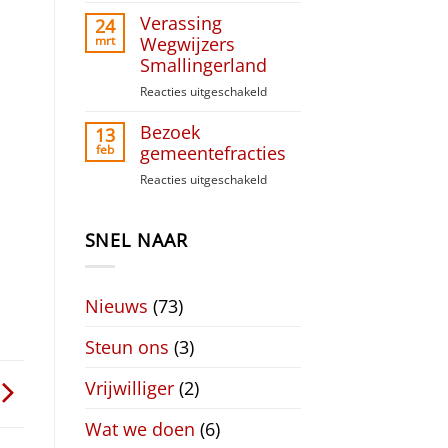
Paasinzameling
Verassing
Liudger
24
Raai
mrt
Wegwijzers
Smallingerland
Reacties uitgeschakeld
voor
Verassing
Bezoek
Wegwijzers
13
Smallingerland
feb
gemeentefracties
Reacties uitgeschakeld
voor
Bezoek
gemeentefracties
SNEL NAAR
Nieuws
(73)
Steun ons
(3)
Vrijwilliger
(2)
Wat we doen
(6)