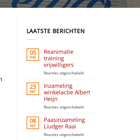
LAATSTE BERICHTEN
Reanimatie
05
mei
training
vrijwilligers
Reacties uitgeschakeld
voor
n
Reanimatie
Inzameling
training
23
vrijwilligers
apr
winkelactie Albert
Heijn
Reacties uitgeschakeld
voor
Inzameling
Paasinzameling
winkelactie
08
Albert
apr
Liudger Raai
Heijn
Reacties uitgeschakeld
voor