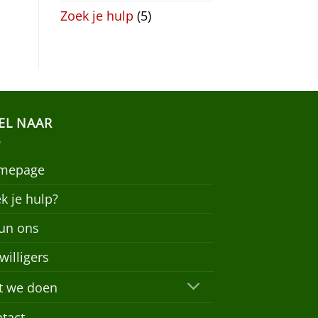
Zoek je hulp
(5)
EL NAAR
mepage
k je hulp?
un ons
jwilligers
t we doen
tact