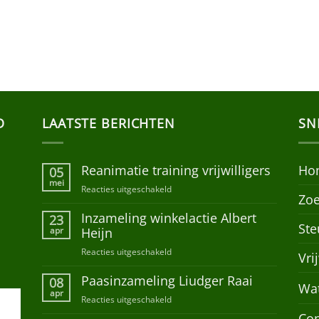
D
LAATSTE BERICHTEN
SN
Reanimatie training vrijwilligers
Ho
05
mei
Reacties uitgeschakeld
voor
Zoe
Reanimatie
Inzameling winkelactie Albert
training
23
Ste
vrijwilligers
apr
Heijn
Reacties uitgeschakeld
voor
Vri
Inzameling
Paasinzameling Liudger Raai
winkelactie
08
Wa
Albert
apr
Reacties uitgeschakeld
voor
Heijn
Paasinzameling
Con