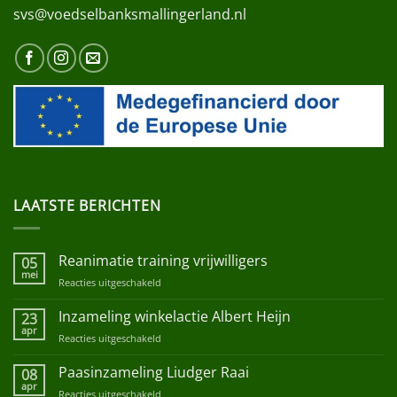
svs@voedselbanksmallingerland.nl
LAATSTE BERICHTEN
Reanimatie training vrijwilligers
05
mei
Reacties uitgeschakeld
voor
Reanimatie
training
Inzameling winkelactie Albert Heijn
23
vrijwilligers
apr
Reacties uitgeschakeld
voor
Inzameling
winkelactie
Paasinzameling Liudger Raai
08
Albert
apr
Reacties uitgeschakeld
voor