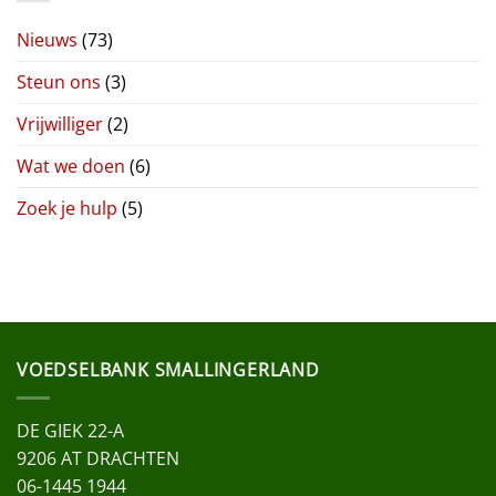
Nieuws
(73)
Steun ons
(3)
Vrijwilliger
(2)
Wat we doen
(6)
Zoek je hulp
(5)
VOEDSELBANK SMALLINGERLAND
DE GIEK 22-A
9206 AT DRACHTEN
06-1445 1944