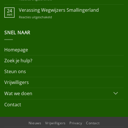
Heijn
Paasinzameling
Liudger
Verassing Wegwijzers Smallingerland
24
Raai
mrt
Reacties uitgeschakeld
voor
Verassing
Wegwijzers
SNEL NAAR
Smallingerland
Homepage
Zoek je hulp?
Steun ons
Vrijwilligers
Wat we doen
Contact
Nieuws
Vrijwilligers
Privacy
Contact