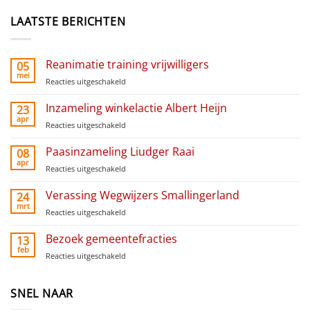
LAATSTE BERICHTEN
Reanimatie training vrijwilligers
05
mei
Reacties uitgeschakeld
voor
Reanimatie
training
Inzameling winkelactie Albert Heijn
23
vrijwilligers
apr
Reacties uitgeschakeld
voor
Inzameling
winkelactie
Paasinzameling Liudger Raai
08
Albert
apr
Reacties uitgeschakeld
voor
Heijn
Paasinzameling
Liudger
Verassing Wegwijzers Smallingerland
24
Raai
mrt
Reacties uitgeschakeld
voor
Verassing
Wegwijzers
Bezoek gemeentefracties
13
Smallingerland
feb
Reacties uitgeschakeld
voor
Bezoek
gemeentefracties
SNEL NAAR