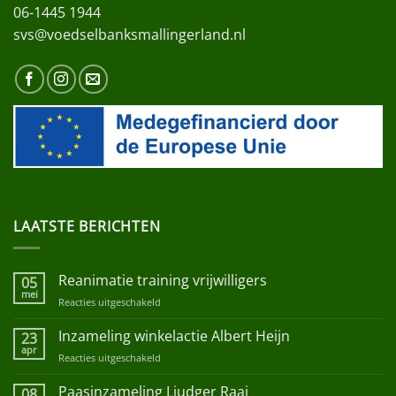
06-1445 1944
svs@voedselbanksmallingerland.nl
LAATSTE BERICHTEN
Reanimatie training vrijwilligers
05
mei
Reacties uitgeschakeld
voor
Reanimatie
training
Inzameling winkelactie Albert Heijn
23
vrijwilligers
apr
Reacties uitgeschakeld
voor
Inzameling
winkelactie
Paasinzameling Liudger Raai
08