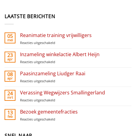
LAATSTE BERICHTEN
Reanimatie training vrijwilligers
05
mei
Reacties uitgeschakeld
voor
Reanimatie
training
Inzameling winkelactie Albert Heijn
23
vrijwilligers
apr
Reacties uitgeschakeld
voor
Inzameling
winkelactie
Paasinzameling Liudger Raai
08
Albert
apr
Reacties uitgeschakeld
voor
Heijn
Paasinzameling
Liudger
Verassing Wegwijzers Smallingerland
24
Raai
mrt
Reacties uitgeschakeld
voor
Verassing
Wegwijzers
Bezoek gemeentefracties
13
Smallingerland
feb
Reacties uitgeschakeld
voor
Bezoek
gemeentefracties
SNEL NAAR