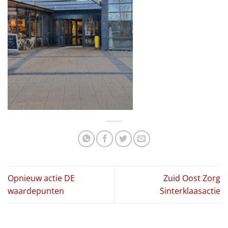
Opnieuw actie DE
Zuid Oost Zorg
waardepunten
Sinterklaasactie