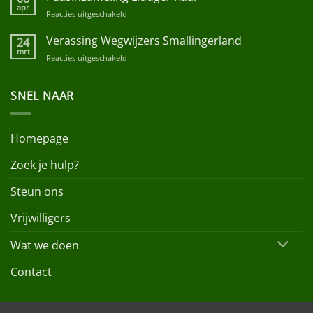
Albert
apr
Reacties uitgeschakeld
voor
Heijn
Paasinzameling
Liudger
Verassing Wegwijzers Smallingerland
24
Raai
mrt
Reacties uitgeschakeld
voor
Verassing
Wegwijzers
SNEL NAAR
Smallingerland
Homepage
Zoek je hulp?
Steun ons
Vrijwilligers
Wat we doen
Contact