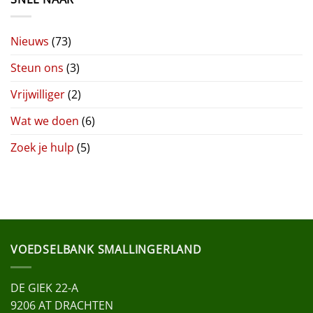
Nieuws
(73)
Steun ons
(3)
Vrijwilliger
(2)
Wat we doen
(6)
Zoek je hulp
(5)
VOEDSELBANK SMALLINGERLAND
DE GIEK 22-A
9206 AT DRACHTEN