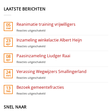
LAATSTE BERICHTEN
Reanimatie training vrijwilligers
05
mei
Reacties uitgeschakeld
voor
Reanimatie
training
Inzameling winkelactie Albert Heijn
23
vrijwilligers
apr
Reacties uitgeschakeld
voor
Inzameling
winkelactie
Paasinzameling Liudger Raai
08
Albert
apr
Reacties uitgeschakeld
voor
Heijn
Paasinzameling
Liudger
Verassing Wegwijzers Smallingerland
24
Raai
mrt
Reacties uitgeschakeld
voor
Verassing
Wegwijzers
Bezoek gemeentefracties
13
Smallingerland
feb
Reacties uitgeschakeld
voor
Bezoek
gemeentefracties
SNEL NAAR