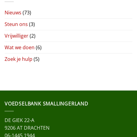
Nieuws
(73)
Steun ons
(3)
Vrijwilliger
(2)
Wat we doen
(6)
Zoek je hulp
(5)
VOEDSELBANK SMALLINGERLAND
DE GIEK 22-A
9206 AT DRACHTEN
06-1445 1944