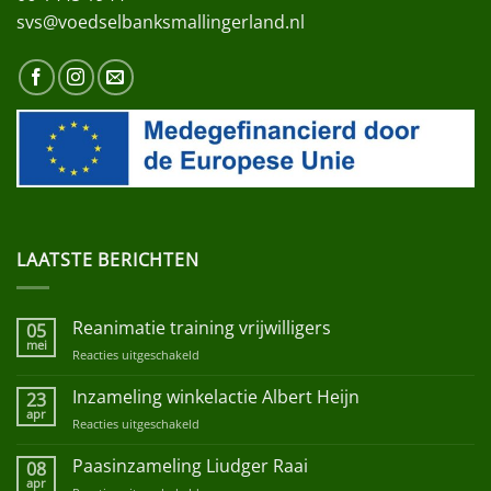
svs@voedselbanksmallingerland.nl
LAATSTE BERICHTEN
Reanimatie training vrijwilligers
05
mei
Reacties uitgeschakeld
voor
Reanimatie
training
Inzameling winkelactie Albert Heijn
23
vrijwilligers
apr
Reacties uitgeschakeld
voor
Inzameling
winkelactie
Paasinzameling Liudger Raai
08
Albert
apr