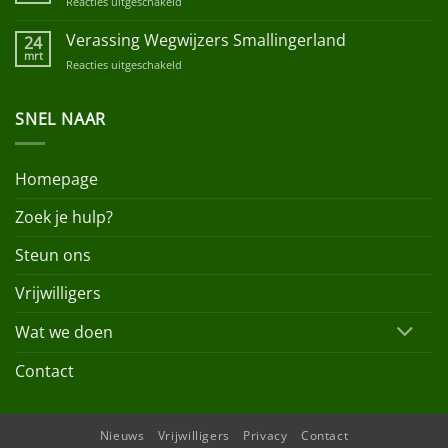
Reacties uitgeschakeld
voor
Heijn
Paasinzameling
Liudger
Verassing Wegwijzers Smallingerland
24
Raai
mrt
Reacties uitgeschakeld
voor
Verassing
Wegwijzers
SNEL NAAR
Smallingerland
Homepage
Zoek je hulp?
Steun ons
Vrijwilligers
Wat we doen
Contact
Nieuws
Vrijwilligers
Privacy
Contact