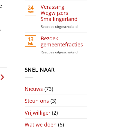
Paasinzameling
e
Verassing
Liudger
24
Raai
mrt
Wegwijzers
Smallingerland
Reacties uitgeschakeld
voor
.
Verassing
Bezoek
Wegwijzers
13
Smallingerland
feb
gemeentefracties
Reacties uitgeschakeld
voor
Bezoek
gemeentefracties
SNEL NAAR
Nieuws
(73)
Steun ons
(3)
Vrijwilliger
(2)
Wat we doen
(6)