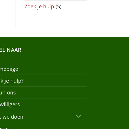
Zoek je hulp
(5)
EL NAAR
mepage
k je hulp?
un ons
jwilligers
t we doen
tact