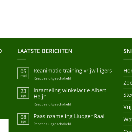
D
LAATSTE BERICHTEN
SN
Reanimatie training vrijwilligers
Ho
05
mei
Reacties uitgeschakeld
voor
Zoe
Reanimatie
Inzameling winkelactie Albert
training
23
Ste
vrijwilligers
apr
Heijn
Reacties uitgeschakeld
voor
Vri
Inzameling
Paasinzameling Liudger Raai
winkelactie
08
Wa
Albert
apr
Reacties uitgeschakeld
voor
Heijn
Paasinzameling
Con