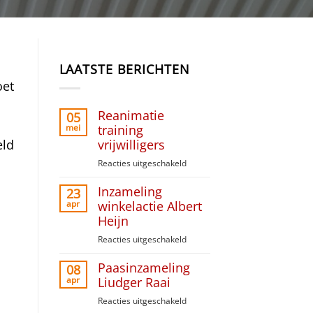
LAATSTE BERICHTEN
oet
Reanimatie
05
mei
training
vrijwilligers
eld
Reacties uitgeschakeld
voor
Reanimatie
Inzameling
training
23
vrijwilligers
apr
winkelactie Albert
Heijn
Reacties uitgeschakeld
voor
Inzameling
Paasinzameling
winkelactie
08
Albert
apr
Liudger Raai
Heijn
Reacties uitgeschakeld
voor