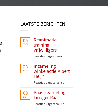
LAATSTE BERICHTEN
Reanimatie
05
es
mei
training
vrijwilligers
n
Reacties uitgeschakeld
voor
Reanimatie
Inzameling
training
23
vrijwilligers
apr
winkelactie Albert
Heijn
Reacties uitgeschakeld
voor
Inzameling
Paasinzameling
winkelactie
08
Albert
apr
Liudger Raai
Heijn
Reacties uitgeschakeld
voor