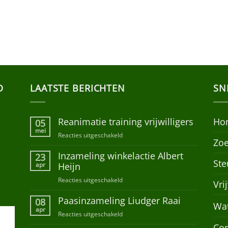
D
LAATSTE BERICHTEN
SN
Reanimatie training vrijwilligers
Ho
05
mei
Reacties uitgeschakeld
voor
Zoe
Reanimatie
Inzameling winkelactie Albert
training
23
Ste
vrijwilligers
apr
Heijn
Reacties uitgeschakeld
voor
Vri
Inzameling
Paasinzameling Liudger Raai
winkelactie
08
Wa
Albert
apr
Reacties uitgeschakeld
voor
Heijn
Paasinzameling
Con