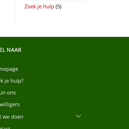
Zoek je hulp
(5)
EL NAAR
mepage
k je hulp?
un ons
jwilligers
t we doen
tact