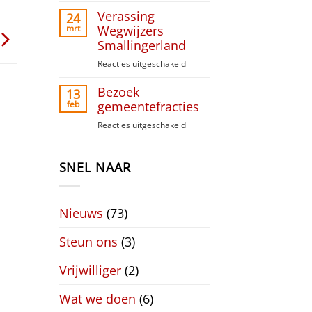
Paasinzameling
Verassing
Liudger
24
Raai
mrt
Wegwijzers
Smallingerland
Reacties uitgeschakeld
voor
Verassing
Bezoek
Wegwijzers
13
Smallingerland
feb
gemeentefracties
Reacties uitgeschakeld
voor
Bezoek
gemeentefracties
SNEL NAAR
Nieuws
(73)
Steun ons
(3)
Vrijwilliger
(2)
Wat we doen
(6)